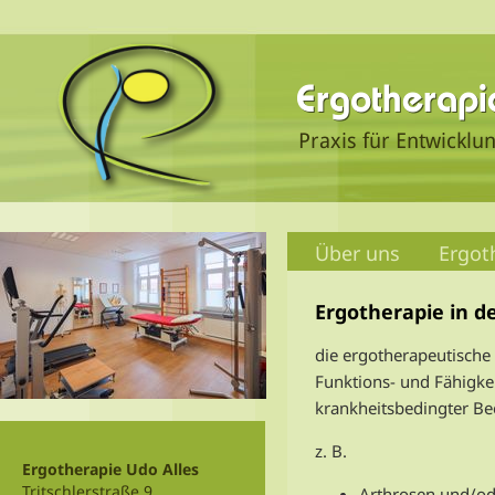
Über uns
Ergot
Ergotherapie in d
die ergotherapeutische
Funktions- und Fähigke
krankheitsbedingter Be
z. B.
Ergotherapie Udo Alles
Tritschlerstraße 9
Arthrosen und/o