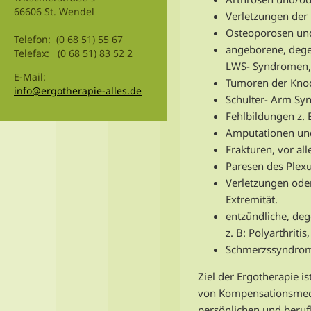
66606 St. Wendel
Verletzungen der
Osteoporosen un
Telefon: (0 68 51) 55 67
angeborene, degen
Telefax: (0 68 51) 83 52 2
LWS- Syndromen,
E-Mail:
Tumoren der Kno
info@ergotherapie-alles.de
Schulter- Arm Sy
Fehlbildungen z. 
Amputationen und
Frakturen, vor al
Paresen des Plexu
Verletzungen ode
Extremität.
entzündliche, de
z. B: Polyarthrit
Schmerzssyndro
Ziel der Ergotherapie 
von Kompensationsmech
persönlichen und beruf